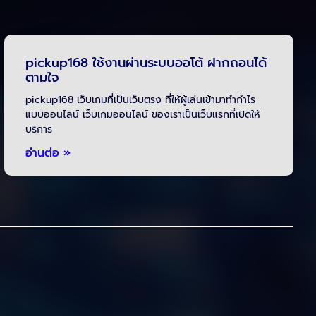
pickup168 ใช้งานผ่านระบบออโต้ ฝากถอนได้
ตามใจ
pickup168 เว็บเกมที่เป็นเว็บตรง ที่ให้ผู้เล่นเข้ามาทำกำไร
แบบออนไลน์ เว็บเกมออนไลน์ ของเราเป็นเว็บแรกที่เปิดให้
บริการ
อ่านต่อ »