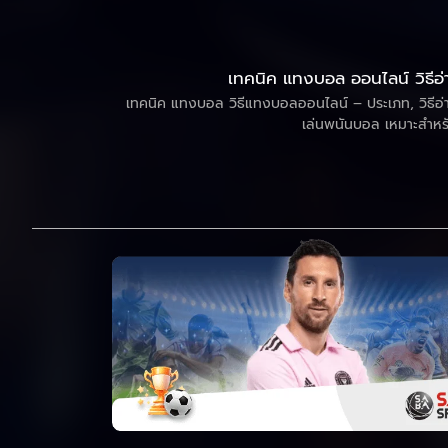
เทคนิค แทงบอล ออนไลน์ วิธี
เทคนิค แทงบอล วิธีแทงบอลออนไลน์ – ประเภท, วิธีอ่
เล่นพนันบอล เหมาะสำหรั