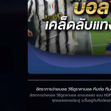
อัตราการจ่ายบอล วิธีดูราคาบอล ทีมต่อ 
อัตราการจ่ายบอล วิธีดูราคาบอล แทงบอลสด แบบ HDP
ฟุตบอลของแต่ละคู่ จะขึ้นอยู่กับทีมต่อร