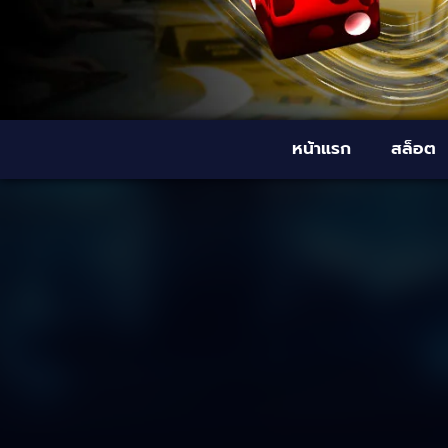
หน้าแรก
สล็อต