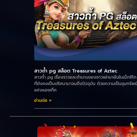
สาวถ้ํา pg สล็อต Treasures of Aztec
สาวถ้ํา pg เรื่องราวและตำนานของชาวเผ่ามายันในเม็กซิโก
ที่ยังคงเป็นปริศนามาจนถึงปัจจุบัน ด้วยความเป็นขุมทรัพย
แห่งแอซเท็ค
อ่านต่อ »