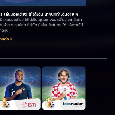
ิธี เล่นบอลเดี่ยว ให้ได้เงิน เทคนิคทำเงินง่าย ๆ
ิธี เล่นบอลเดี่ยว ให้ได้เงิน สูตรแทงบอลเดี่ยว เทคนิคทำ
งินง่าย ๆ ทุนน้อย ก็ทำได้ มือใหม่ก็เล่นตามได้ เล่นง่ายไม่
าดทุน
่านต่อ »