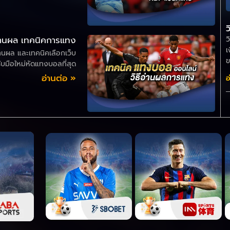
ว
อ่านผล เทคนิคการแทง
ว
เ
านผล และเทคนิคเลือกเว็บ
ข
บมือใหม่หัดแทงบอลที่สุด
อ่านต่อ »
อ