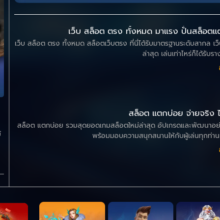
เว็บ สล็อต ตรง ทั้งหมด มาแรง ปั่นสล็อต
เว็บ สล็อต ตรง ทั้งหมด สล็อตเว็บตรง ที่นี่ได้รับมาตรฐานระดับสากล เว
ล่าสุด เล่นเท่าไหร่ก็ได้รับรางว
สล็อต แตกบ่อย จ่ายจริง ไ
สล็อต แตกบ่อย รวมสุดยอดเกมสล็อตใหม่ล่าสุด อัปเกรดและพัฒนาอย่า
์
พร้อมมอบความสนุกสนานให้กับผู้เล่นทุกท่าน