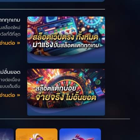
แตกทุกเกม
็บสล็อตใหม่
ัลที่ดีที่สุด
อ่านต่อ »
ม่อั้นยอด
งต่อเนื่อง
แบบเต็มอิ่ม
อ่านต่อ »