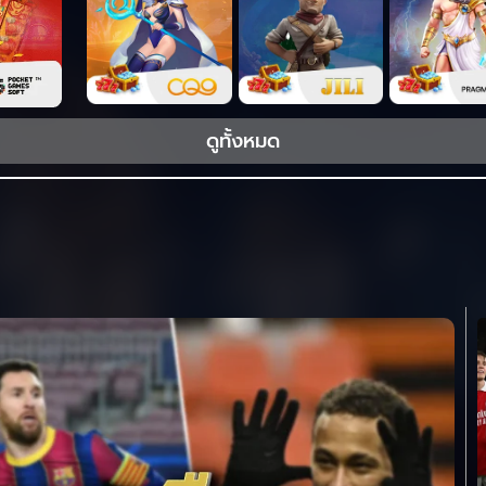
ดูทั้งหมด