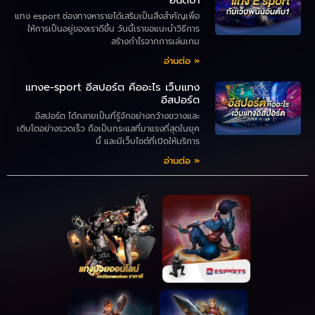
อันดับ1
แทง esport ช่องทางหารายได้เสริมเป็นสิ่งสำคัญเพื่อ
ให้การเป็นอยู่ของเราดีขึ้น วันนี้เราขอแนะนำวิธีการ
สร้างกำไรจากการเล่นเกม
อ่านต่อ »
แทงe-sport อีสปอร์ต คืออะไร เว็บแทง
อีสปอร์ต
อีสปอร์ต ได้กลายเป็นที่รู้จักอย่างกว้างขวางและ
เติบโตอย่างรวดเร็ว ถือเป็นกระแสที่มาแรงที่สุดในยุค
นี้ และมีเว็บไซต์ที่เปิดให้บริการ
อ่านต่อ »