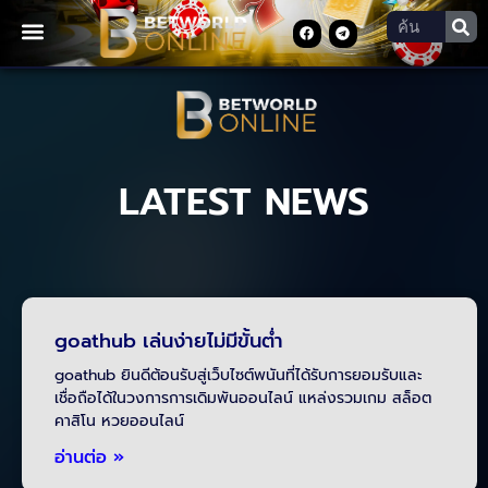
LATEST NEWS
goathub เล่นง่ายไม่มีขั้นต่ำ
goathub ยินดีต้อนรับสู่เว็บไซต์พนันที่ได้รับการยอมรับและ
เชื่อถือได้ในวงการการเดิมพันออนไลน์ แหล่งรวมเกม สล็อต
คาสิโน หวยออนไลน์
อ่านต่อ »