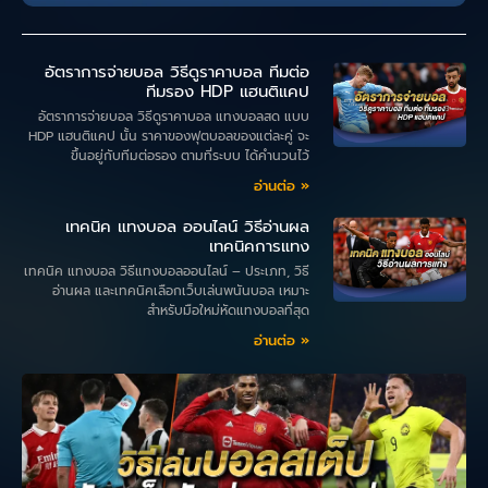
อัตราการจ่ายบอล วิธีดูราคาบอล ทีมต่อ
ทีมรอง HDP แฮนติแคป
อัตราการจ่ายบอล วิธีดูราคาบอล แทงบอลสด แบบ
HDP แฮนติแคป นั้น ราคาของฟุตบอลของแต่ละคู่ จะ
ขึ้นอยู่กับทีมต่อรอง ตามที่ระบบ ได้คำนวนไว้
อ่านต่อ »
เทคนิค แทงบอล ออนไลน์ วิธีอ่านผล
เทคนิคการแทง
เทคนิค แทงบอล วิธีแทงบอลออนไลน์ – ประเภท, วิธี
อ่านผล และเทคนิคเลือกเว็บเล่นพนันบอล เหมาะ
สำหรับมือใหม่หัดแทงบอลที่สุด
อ่านต่อ »