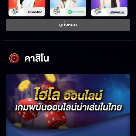
ดูทั้งหมด