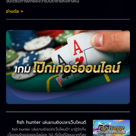
จนได้รับการยกย่องว่าเป็นราชาแห่งคาสิโน
อ่านต่อ »
fish hunter เล่นเกมยิงปลาเว็บไหนดี
fish hunter เล่นเกมยิงปลาเว็บไหนดี? มารู้จักกับ
เว็บเกมยิงปลาออนไลน์ยุค 5G ที่เป็นที่นิยมมากที่สุด