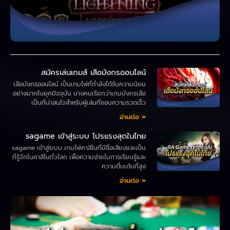
สมัครเล่นเกมส์ เสือมังกรออนไลน์
เสือมังกรออนไลน์ เป็นเกมไพ่ที่กำลังได้รับความนิยม
อย่างมากในยุคปัจจุบัน บางคนเรียกว่าเกมมังกรเสือ
เป็นที่น่าสนใจสำหรับผู้เล่นที่ชอบความรวดเร็ว
อ่านต่อ »
sagame เข้าสู่ระบบ โปรแรงสุดในไทย
sagame เข้าสู่ระบบ เกมไพ่คาสิโนที่มีชื่อเสียงและเป็น
ที่รู้จักในคาสิโนทั่วโลก เพื่อความง่ายในการเรียนรู้และ
ความตื่นเต้นที่สูง
อ่านต่อ »