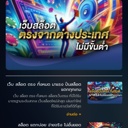
เว็บ สล็อต ตรง ทั้งหมด มาแรง ปั่นสล็อต
แตกทุกเกม
เว็บ สล็อต ตรง ทั้งหมด สล็อตเว็บตรง ที่นี่ได้รับ
มาตรฐานระดับสากล เว็บสล็อตใหม่ล่าสุด เล่นเท่าไหร่
ก็ได้รับรางวัลที่ดีที่สุด
อ่านต่อ »
สล็อต แตกบ่อย จ่ายจริง ไม่อั้นยอด