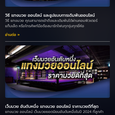
วิธี แทงมวย ออนไลน์ และรูปแบบการเดิมพันออนไลน์
วิธี แทงมวย คุณสามารถเข้าถึงและเดิมพันได้ผ่านคอมพิวเตอร์
แท็บเล็ต หรือโทรศัพท์มือถือสมาร์ทโฟนทุกรุ่นทุกยี่ห้อ
อ่านต่อ »
เว็บมวย อันดับหนึ่ง แทงมวย ออนไลน์ ราคามวยดีที่สุด
แทงมวย ออนไลน์ เว็บมวยยอดนิยมอันดับหนึ่งในปี 2024 ที่ลูกค้า