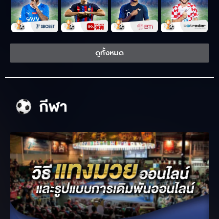
ดูทั้งหมด