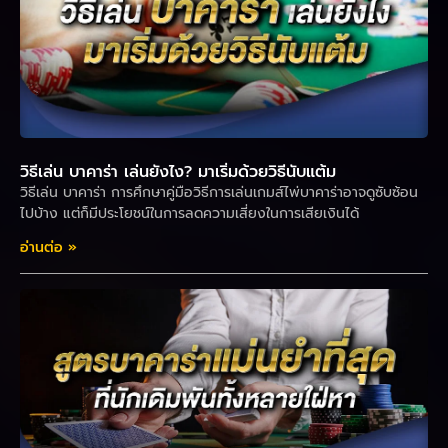
วิธีเล่น บาคาร่า เล่นยังไง? มาเริ่มด้วยวิธีนับแต้ม
วิธีเล่น บาคาร่า การศึกษาคู่มือวิธีการเล่นเกมส์ไพ่บาคาร่าอาจดูซับซ้อน
ไปบ้าง แต่ก็มีประโยชน์ในการลดความเสี่ยงในการเสียเงินได้
อ่านต่อ »