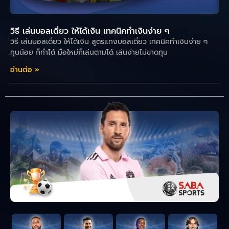
วิธี เล่นบอลเดี่ยว ให้ได้เงิน เทคนิคทำเงินง่าย ๆ
วิธี เล่นบอลเดี่ยว ให้ได้เงิน สูตรแทงบอลเดี่ยว เทคนิคทำเงินง่าย ๆ
ทุนน้อย ก็ทำได้ มือใหม่ก็เล่นตามได้ เล่นง่ายไม่ขาดทุน
อ่านต่อ »