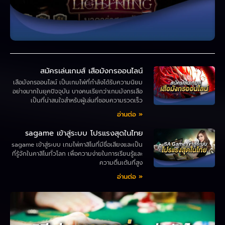
สมัครเล่นเกมส์ เสือมังกรออนไลน์
เสือมังกรออนไลน์ เป็นเกมไพ่ที่กำลังได้รับความนิยม
อย่างมากในยุคปัจจุบัน บางคนเรียกว่าเกมมังกรเสือ
เป็นที่น่าสนใจสำหรับผู้เล่นที่ชอบความรวดเร็ว
อ่านต่อ »
sagame เข้าสู่ระบบ โปรแรงสุดในไทย
sagame เข้าสู่ระบบ เกมไพ่คาสิโนที่มีชื่อเสียงและเป็น
ที่รู้จักในคาสิโนทั่วโลก เพื่อความง่ายในการเรียนรู้และ
ความตื่นเต้นที่สูง
อ่านต่อ »