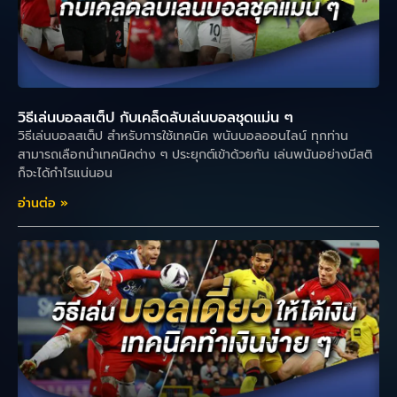
วิธีเล่นบอลสเต็ป กับเคล็ดลับเล่นบอลชุดแม่น ๆ
วิธีเล่นบอลสเต็ป สำหรับการใช้เทคนิค พนันบอลออนไลน์ ทุกท่าน
สามารถเลือกนำเทคนิคต่าง ๆ ประยุกต์เข้าด้วยกัน เล่นพนันอย่างมีสติ
ก็จะได้กำไรแน่นอน
อ่านต่อ »