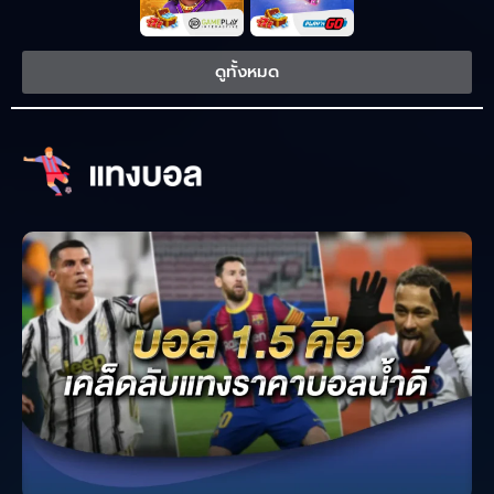
ดูทั้งหมด