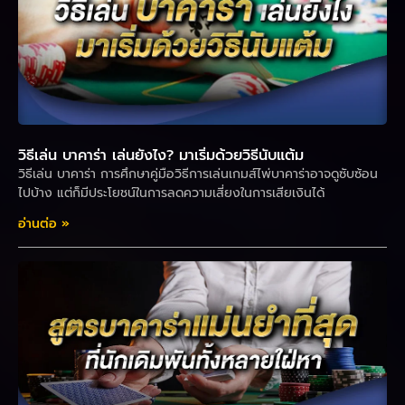
วิธีเล่น บาคาร่า เล่นยังไง? มาเริ่มด้วยวิธีนับแต้ม
วิธีเล่น บาคาร่า การศึกษาคู่มือวิธีการเล่นเกมส์ไพ่บาคาร่าอาจดูซับซ้อน
ไปบ้าง แต่ก็มีประโยชน์ในการลดความเสี่ยงในการเสียเงินได้
อ่านต่อ »