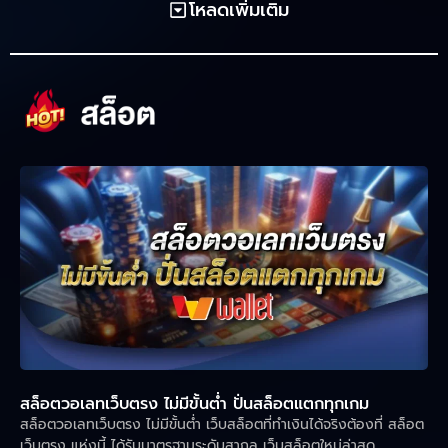
โหลดเพิ่มเติม
สล็อตวอเลทเว็บตรง ไม่มีขั้นต่ํา ปั่นสล็อตแตกทุกเกม
สล็อตวอเลทเว็บตรง ไม่มีขั้นต่ํา เว็บสล็อตที่ทำเงินได้จริงต้องที่ สล็อต
เว็บตรง แห่งนี้ ได้รับมาตรฐานระดับสากล เว็บสล็อตใหม่ล่าสุด