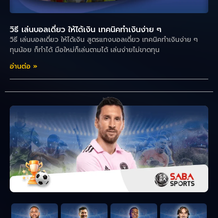
วิธี เล่นบอลเดี่ยว ให้ได้เงิน เทคนิคทำเงินง่าย ๆ
วิธี เล่นบอลเดี่ยว ให้ได้เงิน สูตรแทงบอลเดี่ยว เทคนิคทำเงินง่าย ๆ
ทุนน้อย ก็ทำได้ มือใหม่ก็เล่นตามได้ เล่นง่ายไม่ขาดทุน
อ่านต่อ »