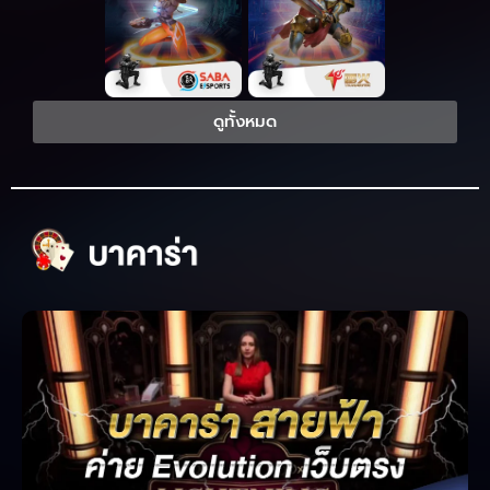
ดูทั้งหมด