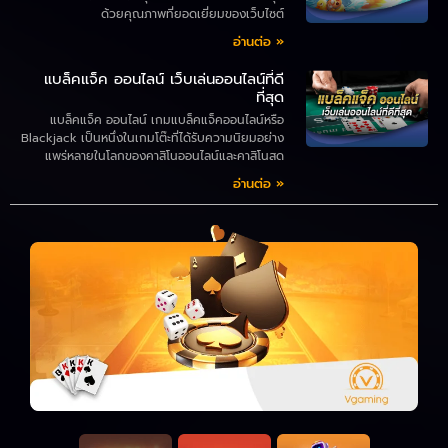
ด้วยคุณภาพที่ยอดเยี่ยมของเว็บไซต์
อ่านต่อ »
แบล็คแจ็ค ออนไลน์ เว็บเล่นออนไลน์ที่ดี
ที่สุด
แบล็คแจ็ค ออนไลน์ เกมแบล็คแจ็คออนไลน์หรือ
Blackjack เป็นหนึ่งในเกมโต๊ะที่ได้รับความนิยมอย่าง
แพร่หลายในโลกของคาสิโนออนไลน์และคาสิโนสด
อ่านต่อ »