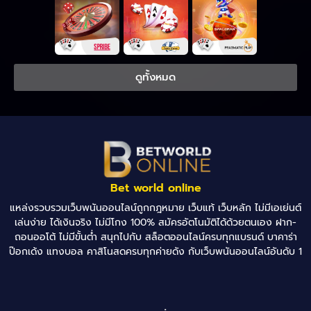
ดูทั้งหมด
Bet world online
แหล่งรวบรวมเว็บพนันออนไลน์ถูกกฎหมาย เว็บแท้ เว็บหลัก ไม่มีเอเย่นต์
เล่นง่าย ได้เงินจริง ไม่มีโกง 100% สมัครอัตโนมัติได้ด้วยตนเอง ฝาก-
ถอนออโต้ ไม่มีขั้นต่ำ สนุกไปกับ
สล็อตออนไลน์
ครบทุกแบรนด์ บาคาร่า
ป๊อกเด้ง แทงบอล คาสิโนสดครบทุกค่ายดัง กับเว็บพนันออนไลน์อันดับ 1