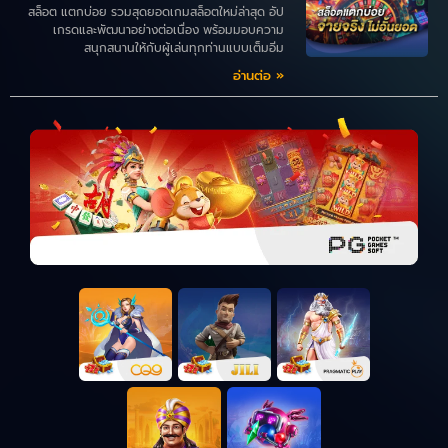
สล็อต แตกบ่อย รวมสุดยอดเกมสล็อตใหม่ล่าสุด อัป
เกรดและพัฒนาอย่างต่อเนื่อง พร้อมมอบความ
สนุกสนานให้กับผู้เล่นทุกท่านแบบเต็มอิ่ม
อ่านต่อ »