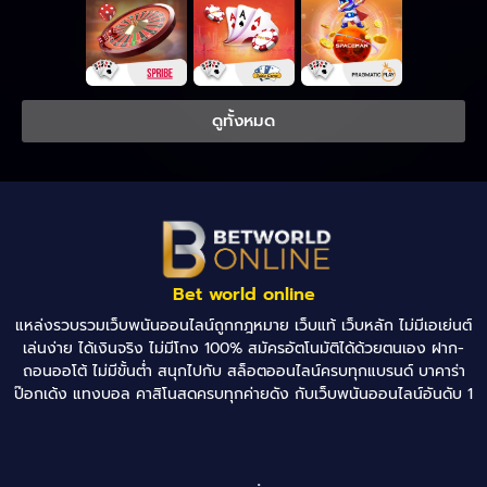
ดูทั้งหมด
Bet world online
แหล่งรวบรวมเว็บพนันออนไลน์ถูกกฎหมาย เว็บแท้ เว็บหลัก ไม่มีเอเย่นต์
เล่นง่าย ได้เงินจริง ไม่มีโกง 100% สมัครอัตโนมัติได้ด้วยตนเอง ฝาก-
ถอนออโต้ ไม่มีขั้นต่ำ สนุกไปกับ
สล็อตออนไลน์
ครบทุกแบรนด์ บาคาร่า
ป๊อกเด้ง แทงบอล คาสิโนสดครบทุกค่ายดัง กับเว็บพนันออนไลน์อันดับ 1