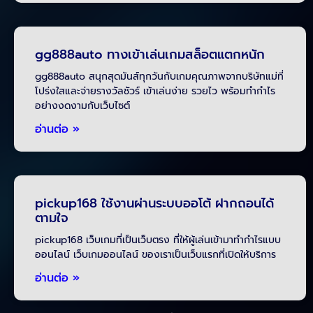
gg888auto ทางเข้าเล่นเกมสล็อตแตกหนัก
gg888auto สนุกสุดมันส์ทุกวันกับเกมคุณภาพจากบริษัทแม่ที่
โปร่งใสและจ่ายรางวัลชัวร์ เข้าเล่นง่าย รวยไว พร้อมทำกำไร
อย่างงดงามกับเว็บไซต์
อ่านต่อ »
pickup168 ใช้งานผ่านระบบออโต้ ฝากถอนได้
ตามใจ
pickup168 เว็บเกมที่เป็นเว็บตรง ที่ให้ผู้เล่นเข้ามาทำกำไรแบบ
ออนไลน์ เว็บเกมออนไลน์ ของเราเป็นเว็บแรกที่เปิดให้บริการ
อ่านต่อ »