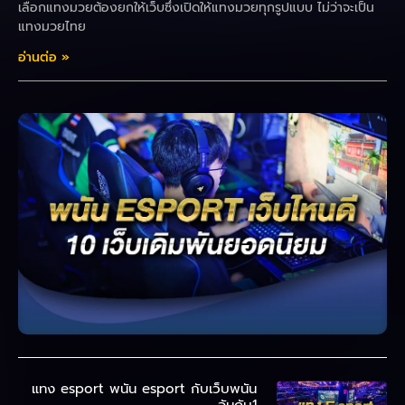
เลือกแทงมวยต้องยกให้เว็บซึ่งเปิดให้แทงมวยทุกรูปแบบ ไม่ว่าจะเป็น
แทงมวยไทย
อ่านต่อ »
แทง esport พนัน esport กับเว็บพนัน