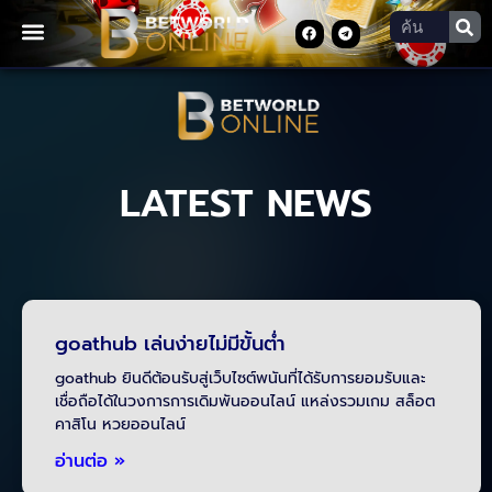
LATEST NEWS
goathub เล่นง่ายไม่มีขั้นต่ำ
goathub ยินดีต้อนรับสู่เว็บไซต์พนันที่ได้รับการยอมรับและ
เชื่อถือได้ในวงการการเดิมพันออนไลน์ แหล่งรวมเกม สล็อต
คาสิโน หวยออนไลน์
อ่านต่อ »