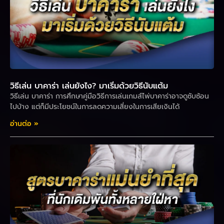
วิธีเล่น บาคาร่า เล่นยังไง? มาเริ่มด้วยวิธีนับแต้ม
วิธีเล่น บาคาร่า การศึกษาคู่มือวิธีการเล่นเกมส์ไพ่บาคาร่าอาจดูซับซ้อน
ไปบ้าง แต่ก็มีประโยชน์ในการลดความเสี่ยงในการเสียเงินได้
อ่านต่อ »