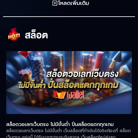
โหลดเพิ่มเติม
สล็อตวอเลทเว็บตรง ไม่มีขั้นต่ํา ปั่นสล็อตแตกทุกเกม
สล็อตวอเลทเว็บตรง ไม่มีขั้นต่ํา เว็บสล็อตที่ทำเงินได้จริงต้องที่ สล็อต
เว็บตรง แห่งนี้ ได้รับมาตรฐานระดับสากล เว็บสล็อตใหม่ล่าสุด