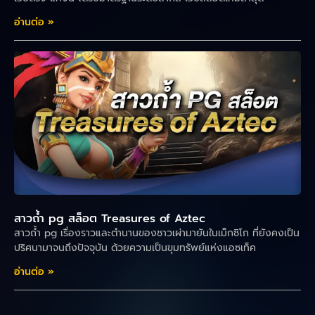
อ่านต่อ »
สาวถ้ํา pg สล็อต Treasures of Aztec
สาวถ้ํา pg เรื่องราวและตำนานของชาวเผ่ามายันในเม็กซิโก ที่ยังคงเป็น
ปริศนามาจนถึงปัจจุบัน ด้วยความเป็นขุมทรัพย์แห่งแอซเท็ค
อ่านต่อ »