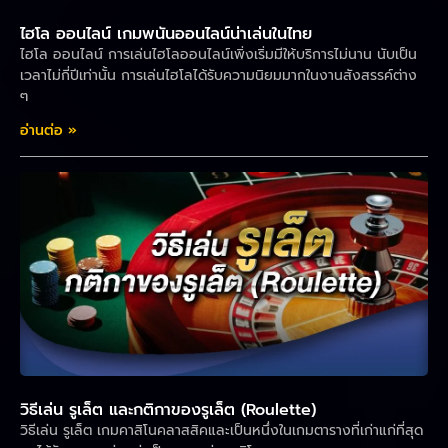
ไฮโล ออนไลน์ เกมพนันออนไลน์น่าเล่นในไทย
ไฮโล ออนไลน์ การเล่นไฮโลออนไลน์เพิ่งเริ่มมีให้บริการไม่นาน นับเป็น
เวลาไม่กี่ปีเท่านั้น การเล่นไฮโลได้รับความนิยมมากในงานสังสรรค์ต่าง
ๆ
อ่านต่อ »
วิธีเล่น รูเล็ต และกติกาของรูเล็ต (Roulette)
วิธีเล่น รูเล็ต เกมคาสิโนคลาสสิคและเป็นหนึ่งในเกมตารางที่เก่าแก่ที่สุด