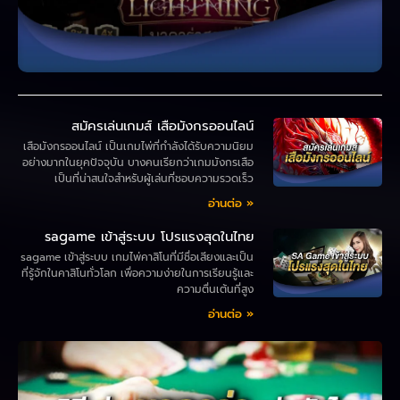
สมัครเล่นเกมส์ เสือมังกรออนไลน์
เสือมังกรออนไลน์ เป็นเกมไพ่ที่กำลังได้รับความนิยม
อย่างมากในยุคปัจจุบัน บางคนเรียกว่าเกมมังกรเสือ
เป็นที่น่าสนใจสำหรับผู้เล่นที่ชอบความรวดเร็ว
อ่านต่อ »
sagame เข้าสู่ระบบ โปรแรงสุดในไทย
sagame เข้าสู่ระบบ เกมไพ่คาสิโนที่มีชื่อเสียงและเป็น
ที่รู้จักในคาสิโนทั่วโลก เพื่อความง่ายในการเรียนรู้และ
ความตื่นเต้นที่สูง
อ่านต่อ »