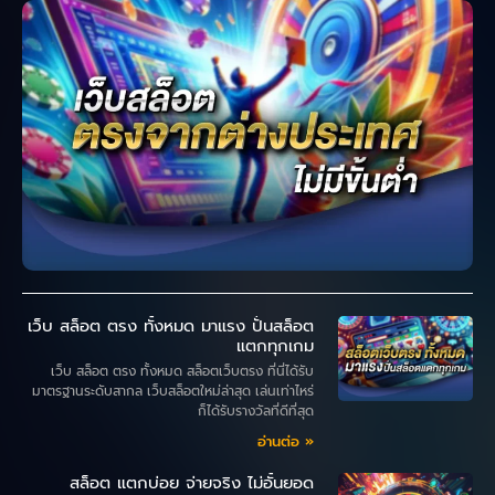
เว็บ สล็อต ตรง ทั้งหมด มาแรง ปั่นสล็อต
แตกทุกเกม
เว็บ สล็อต ตรง ทั้งหมด สล็อตเว็บตรง ที่นี่ได้รับ
มาตรฐานระดับสากล เว็บสล็อตใหม่ล่าสุด เล่นเท่าไหร่
ก็ได้รับรางวัลที่ดีที่สุด
อ่านต่อ »
สล็อต แตกบ่อย จ่ายจริง ไม่อั้นยอด