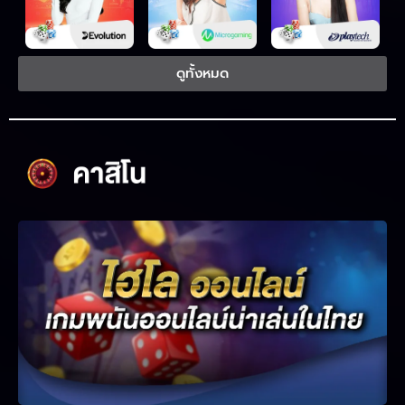
ดูทั้งหมด