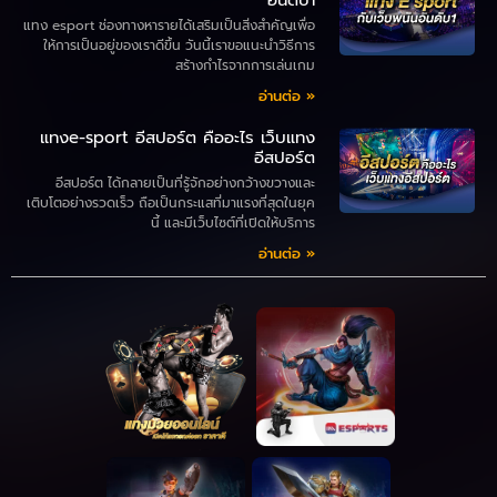
อันดับ1
แทง esport ช่องทางหารายได้เสริมเป็นสิ่งสำคัญเพื่อ
ให้การเป็นอยู่ของเราดีขึ้น วันนี้เราขอแนะนำวิธีการ
สร้างกำไรจากการเล่นเกม
อ่านต่อ »
แทงe-sport อีสปอร์ต คืออะไร เว็บแทง
อีสปอร์ต
อีสปอร์ต ได้กลายเป็นที่รู้จักอย่างกว้างขวางและ
เติบโตอย่างรวดเร็ว ถือเป็นกระแสที่มาแรงที่สุดในยุค
นี้ และมีเว็บไซต์ที่เปิดให้บริการ
อ่านต่อ »