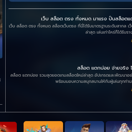
เว็บ สล็อต ตรง ทั้งหมด มาแรง ปั่นสล็อต
เว็บ สล็อต ตรง ทั้งหมด สล็อตเว็บตรง ที่นี่ได้รับมาตรฐานระดับสากล เว
ล่าสุด เล่นเท่าไหร่ก็ได้รับรางว
สล็อต แตกบ่อย จ่ายจริง ไ
สล็อต แตกบ่อย รวมสุดยอดเกมสล็อตใหม่ล่าสุด อัปเกรดและพัฒนาอย่า
์
พร้อมมอบความสนุกสนานให้กับผู้เล่นทุกท่าน