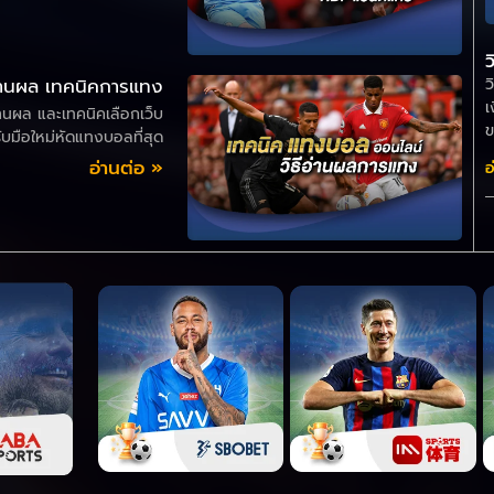
ว
อ่านผล เทคนิคการแทง
ว
เ
านผล และเทคนิคเลือกเว็บ
ข
บมือใหม่หัดแทงบอลที่สุด
อ่านต่อ »
อ