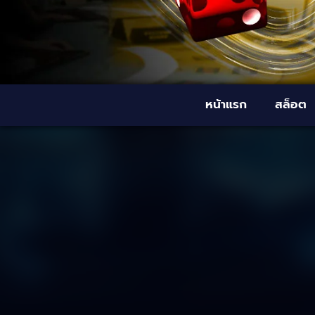
หน้าแรก
สล็อต