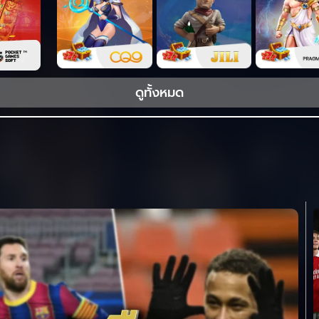
ดูทั้งหมด