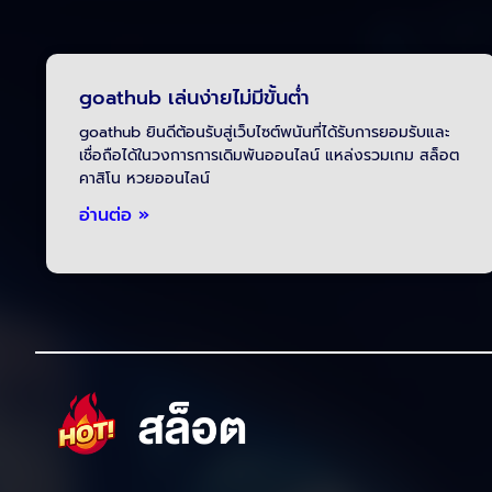
goathub เล่นง่ายไม่มีขั้นต่ำ
goathub ยินดีต้อนรับสู่เว็บไซต์พนันที่ได้รับการยอมรับและ
เชื่อถือได้ในวงการการเดิมพันออนไลน์ แหล่งรวมเกม สล็อต
คาสิโน หวยออนไลน์
อ่านต่อ »