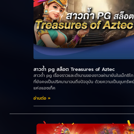
สาวถ้ํา pg สล็อต Treasures of Aztec
สาวถ้ํา pg เรื่องราวและตำนานของชาวเผ่ามายันในเม็กซิโก
ที่ยังคงเป็นปริศนามาจนถึงปัจจุบัน ด้วยความเป็นขุมทรัพย
แห่งแอซเท็ค
อ่านต่อ »