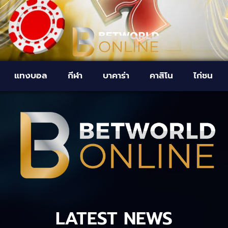
แทงบอล
กีฬา
บาคาร่า
คาสิโน
ไก่ชน
LATEST NEWS