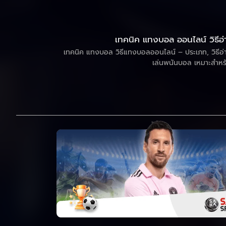
เทคนิค แทงบอล ออนไลน์ วิธี
เทคนิค แทงบอล วิธีแทงบอลออนไลน์ – ประเภท, วิธีอ่
เล่นพนันบอล เหมาะสำหรั